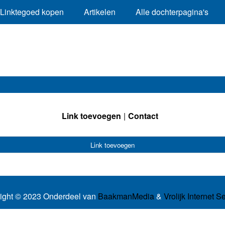
Linktegoed kopen
Artikelen
Alle dochterpagina's
Link toevoegen
Contact
Link toevoegen
ight © 2023 Onderdeel van
BaakmanMedia
&
Vrolijk Internet S